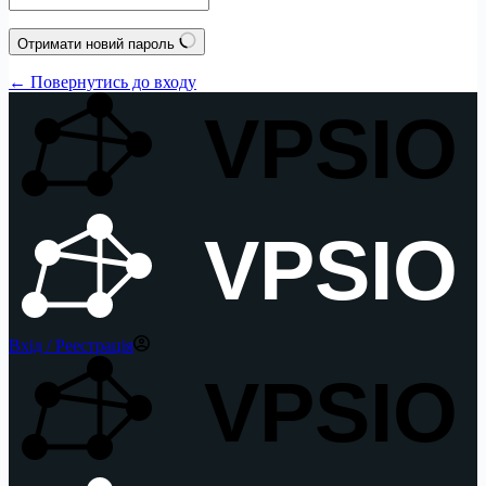
Отримати новий пароль
← Повернутись до входу
VPSIO
VPSIO
Вхід / Реестрація
VPSIO