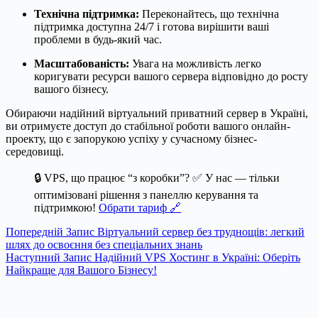
Технічна підтримка:
Переконайтесь, що технічна
підтримка доступна 24/7 і готова вирішити ваші
проблеми в будь-який час.
Масштабованість:
Увага на можливість легко
коригувати ресурси вашого сервера відповідно до росту
вашого бізнесу.
Обираючи надійний віртуальний приватний сервер в Україні,
ви отримуєте доступ до стабільної роботи вашого онлайн-
проекту, що є запорукою успіху у сучасному бізнес-
середовищі.
🔒 VPS, що працює “з коробки”? ✅ У нас — тільки
оптимізовані рішення з панеллю керування та
підтримкою!
Обрати тариф 🔗
Попередній
Запис
Віртуальний сервер без труднощів: легкий
шлях до освоєння без спеціальних знань
Наступний
Запис
Надійний VPS Хостинг в Україні: Оберіть
Найкраще для Вашого Бізнесу!