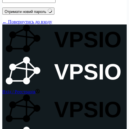
Отримати новий пароль
← Повернутись до входу
VPSIO
VPSIO
Вхід / Реестрація
VPSIO