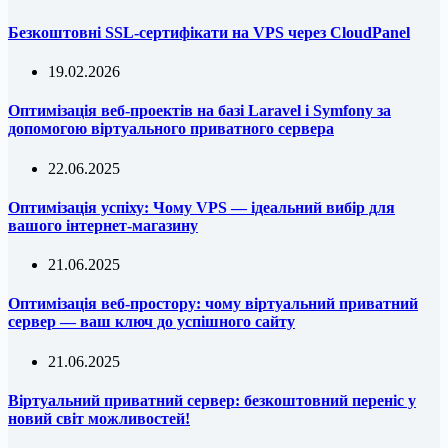
Безкоштовні SSL-сертифікати на VPS через CloudPanel
19.02.2026
Оптимізація веб-проектів на базі Laravel і Symfony за
допомогою віртуального приватного сервера
22.06.2025
Оптимізація успіху: Чому VPS — ідеальний вибір для
вашого інтернет-магазину
21.06.2025
Оптимізація веб-простору: чому віртуальний приватний
сервер — ваш ключ до успішного сайту
21.06.2025
Віртуальний приватний сервер: безкоштовний переніс у
новий світ можливостей!