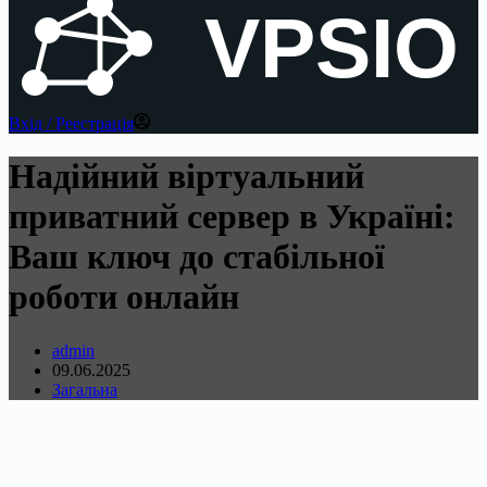
VPSIO
Вхід / Реестрація
Надійний віртуальний
приватний сервер в Україні:
Ваш ключ до стабільної
роботи онлайн
admin
09.06.2025
Загальна