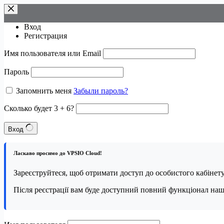
Перейти
к
сути
Вход
Регистрация
Имя пользователя или Email
Пароль
Запомнить меня
Забыли пароль?
Сколько будет 3 + 6?
Вход
Ласкаво просимо до VPSIO Cloud!
Зареєструйтеся, щоб отримати доступ до особистого кабінет
Після реєстрації вам буде доступний повний функціонал нашо