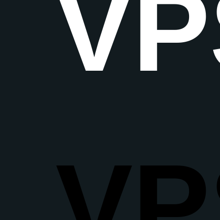
VP
VP